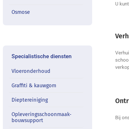
U kunt
Osmose
Verh
Verhui
Specialistische diensten
schoon
verko
Vloeronderhoud
Graffiti & kauwgom
Dieptereiniging
Ont
Opleveringsschoonmaak-
Bij on
bouwsupport