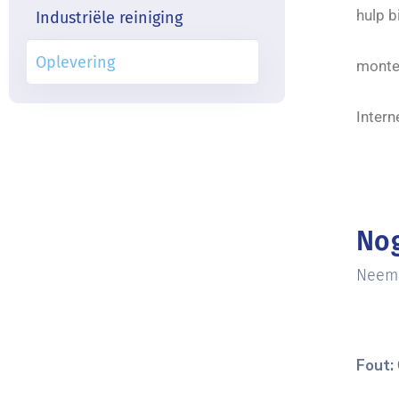
hulp b
Industriële reiniging
Oplevering
monte
Intern
Nog
Neem 
Fout: