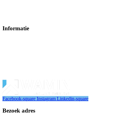
08:00 – 17:00
Zaterdag – Zondag
Op afspraak
Informatie
Telefoonnummer
+31302725578
Emailadres
info@wamin.nl
Powered by
brandomedia.nl
Facebook-square
Instagram
Linkedin-square
Bezoek adres
Floridadreef 98
3565 AM Utrecht