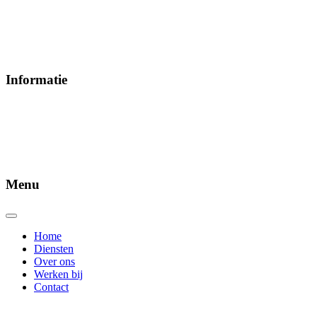
Maandag – Vrijdag
08:00 – 17:00
Zaterdag – Zondag
Op afspraak
Informatie
Telefoonnummer
+31302725578
Emailadres
info@wamin.nl
Menu
Home
Diensten
Over ons
Werken bij
Contact
Powered by
brandomedia.nl