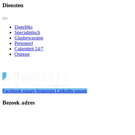
Diensten
Dagelijks
Specialistisch
Glasbewassing
Personeel
Calamiteit 24/7
Osmose
Powered by
brandomedia.nl
Facebook-square
Instagram
Linkedin-square
Bezoek adres
Floridadreef 98
3565 AM Utrecht
Maandag – Vrijdag