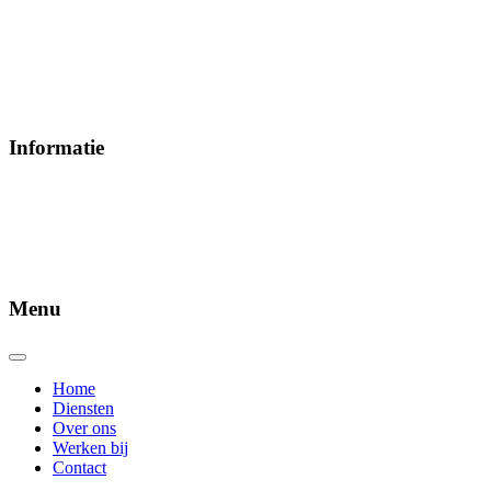
Maandag – Vrijdag
08:00 – 17:00
Zaterdag – Zondag
Op afspraak
Informatie
Telefoonnummer
+31302725578
Emailadres
info@wamin.nl
Menu
Home
Diensten
Over ons
Werken bij
Contact