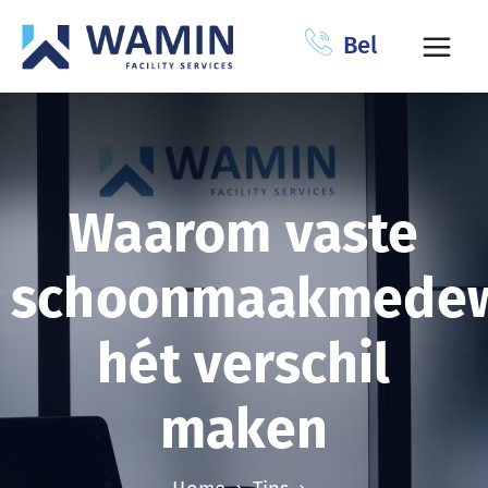
Bel
Waarom vaste
schoonmaakmedew
hét verschil
maken